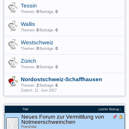
Tessin
Themen:
0
Beiträge:
0
Wallis
Themen:
0
Beiträge:
0
Westschweiz
Themen:
0
Beiträge:
0
Zürich
Themen:
0
Beiträge:
0
Nordostschweiz-Schaffhausen
Themen:
2
Beiträge:
6
11. Juni 2017
Titel
Letzter Beitrag ↓
Neues Forum zur Vermittlung von
Notmeerschweinchen
Franziska