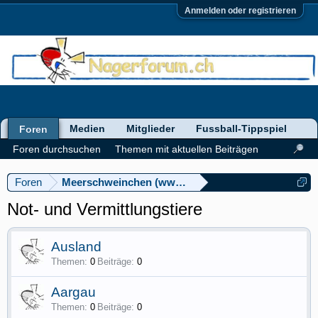
Anmelden oder registrieren
Medien
Mitglieder
Fussball-Tippspiel
Foren
Foren durchsuchen
Themen mit aktuellen Beiträgen
Foren
Meerschweinchen (www.meerschweinforum.ch)
Not- und Vermittlungstiere
Ausland
Themen:
0
Beiträge:
0
Aargau
Themen:
0
Beiträge:
0