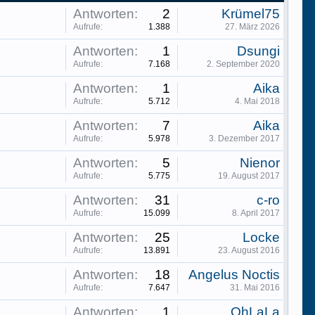
Antworten:
2
Krümel75
Aufrufe:
1.388
27. März 2026
Antworten:
1
Dsungi
Aufrufe:
7.168
2. September 2020
Antworten:
1
Aika
Aufrufe:
5.712
4. Mai 2018
Antworten:
7
Aika
Aufrufe:
5.978
3. Dezember 2017
Antworten:
5
Nienor
Aufrufe:
5.775
19. August 2017
Antworten:
31
c-ro
Aufrufe:
15.099
8. April 2017
Antworten:
25
Locke
Aufrufe:
13.891
23. August 2016
Antworten:
18
Angelus Noctis
Aufrufe:
7.647
31. Mai 2016
Antworten:
1
OhLaLa