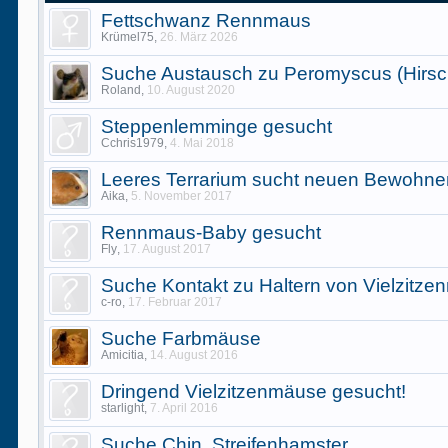
Fettschwanz Rennmaus
Krümel75
,
26. März 2026
Suche Austausch zu Peromyscus (Hirs
Roland
,
10. August 2020
Steppenlemminge gesucht
Cchris1979
,
4. Mai 2018
Leeres Terrarium sucht neuen Bewohne
Aika
,
5. November 2017
Rennmaus-Baby gesucht
Fly
,
17. August 2017
Suche Kontakt zu Haltern von Vielzitz
c-ro
,
17. Februar 2017
Suche Farbmäuse
Amicitia
,
14. August 2016
Dringend Vielzitzenmäuse gesucht!
starlight
,
7. April 2016
Suche Chin. Streifenhamster