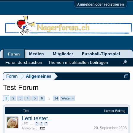
Anmelden oder registrieren
Medien
Mitglieder
Fussball-Tippspiel
Foren
Foren durchsuchen
Themen mit aktuellen Beiträgen
Foren
Allgemeines
Test Forum
1
2
3
4
5
6
→
14
Weiter >
Titel
Letzter Beitrag
Letti testet...
Letti
...
5
6
7
20. September 2008
Antworten:
122