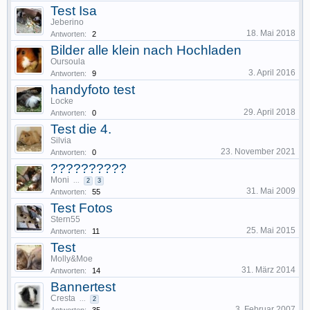
Test Isa
Jeberino
18. Mai 2018
Antworten:
2
Bilder alle klein nach Hochladen
Oursoula
3. April 2016
Antworten:
9
handyfoto test
Locke
29. April 2018
Antworten:
0
Test die 4.
Silvia
23. November 2021
Antworten:
0
??????????
Moni
...
2
3
31. Mai 2009
Antworten:
55
Test Fotos
Stern55
25. Mai 2015
Antworten:
11
Test
Molly&Moe
31. März 2014
Antworten:
14
Bannertest
Cresta
...
2
3. Februar 2007