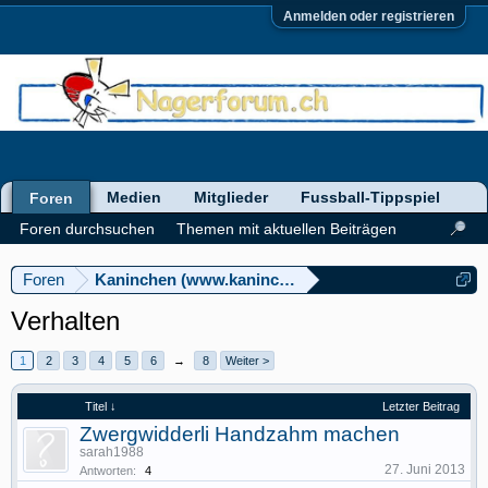
Anmelden oder registrieren
Medien
Mitglieder
Fussball-Tippspiel
Foren
Foren durchsuchen
Themen mit aktuellen Beiträgen
Foren
Kaninchen (www.kaninchenforum.ch)
Verhalten
1
2
3
4
5
6
→
8
Weiter >
Titel ↓
Letzter Beitrag
Zwergwidderli Handzahm machen
sarah1988
27. Juni 2013
Antworten:
4