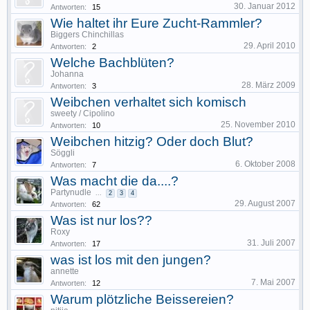
30. Januar 2012
Antworten:
15
Wie haltet ihr Eure Zucht-Rammler?
Biggers Chinchillas
29. April 2010
Antworten:
2
Welche Bachblüten?
Johanna
28. März 2009
Antworten:
3
Weibchen verhaltet sich komisch
sweety / Cipolino
25. November 2010
Antworten:
10
Weibchen hitzig? Oder doch Blut?
Söggli
6. Oktober 2008
Antworten:
7
Was macht die da....?
Partynudle
...
2
3
4
29. August 2007
Antworten:
62
Was ist nur los??
Roxy
31. Juli 2007
Antworten:
17
was ist los mit den jungen?
annette
7. Mai 2007
Antworten:
12
Warum plötzliche Beissereien?