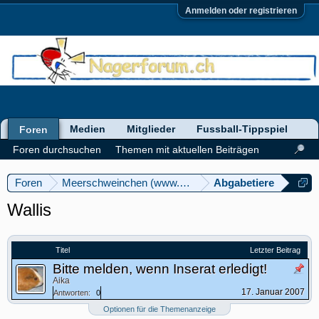
Anmelden oder registrieren
Medien
Mitglieder
Fussball-Tippspiel
Foren
Foren durchsuchen
Themen mit aktuellen Beiträgen
Foren
Meerschweinchen (www.meerschweinforum.ch)
Abgabetiere
Wallis
Titel
Letzter Beitrag
Bitte melden, wenn Inserat erledigt!
Aika
17. Januar 2007
Antworten:
0
Optionen für die Themenanzeige