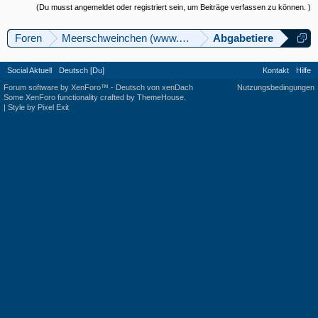
(Du musst angemeldet oder registriert sein, um Beiträge verfassen zu können. )
Foren
Meerschweinchen (www.meerschweinforum.ch)
Abgabetiere
Social Aktuell
Deutsch [Du]
Kontakt
Hilfe
Forum software by XenForo™
-
Deutsch von xenDach
Nutzungsbedingungen
Some XenForo functionality crafted by
ThemeHouse
.
|
Style by Pixel Exit