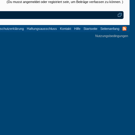
(Du musst angemeldet oder registriert sein, um Beiträge verfassen zu können. )
schutzerklärung
Haftungsausschluss
Kontakt
Hilfe
Startseite
Seitenanfang
Nutzungsbedingungen