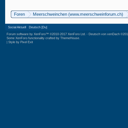
Foren
Meerschweinchen (www.meerschweinforum.ch)
Social Aktuell
Deutsch [Du]
Forum software by XenForo™
©2010-2017 XenForo Ltd.
-
Deutsch von xenDach
©201
Some XenForo functionality crafted by
ThemeHouse
.
|
Style by Pixel Exit