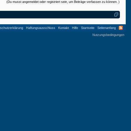
(Du musst angemeldet oder registriert sein, um Beiträge verfassen zu können. )
schutzerklärung
Haftungsausschluss
Kontakt
Hilfe
Startseite
Seitenanfang
Nutzungsbedingungen