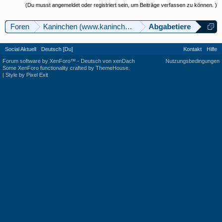
(Du musst angemeldet oder registriert sein, um Beiträge verfassen zu können. )
Foren
Kaninchen (www.kaninchenforum.ch)
Abgabetiere
Social Aktuell
Deutsch [Du]
Kontakt
Hilfe
Forum software by XenForo™
-
Deutsch von xenDach
Nutzungsbedingungen
Some XenForo functionality crafted by
ThemeHouse
.
|
Style by Pixel Exit