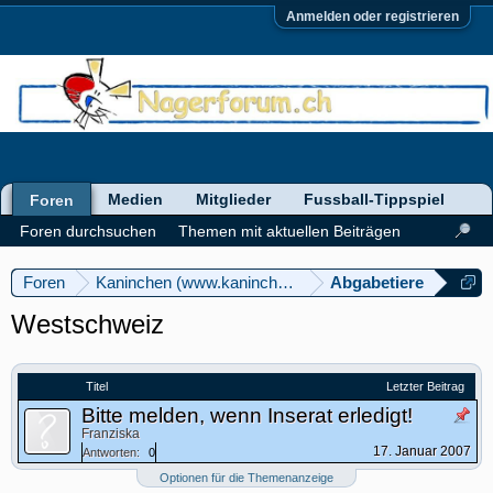
Anmelden oder registrieren
Medien
Mitglieder
Fussball-Tippspiel
Foren
Foren durchsuchen
Themen mit aktuellen Beiträgen
Foren
Kaninchen (www.kaninchenforum.ch)
Abgabetiere
Westschweiz
Titel
Letzter Beitrag
Bitte melden, wenn Inserat erledigt!
Franziska
17. Januar 2007
Antworten:
0
Optionen für die Themenanzeige