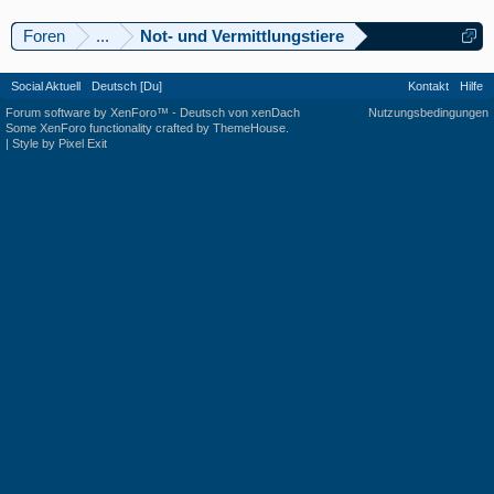
Foren
...
Not- und Vermittlungstiere
Social Aktuell
Deutsch [Du]
Kontakt
Hilfe
Forum software by XenForo™
-
Deutsch von xenDach
Nutzungsbedingungen
Some XenForo functionality crafted by
ThemeHouse
.
|
Style by Pixel Exit