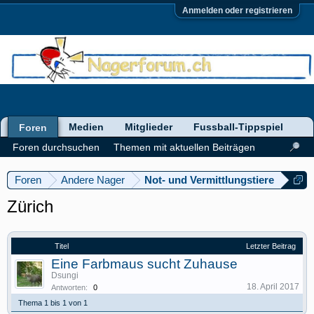
Anmelden oder registrieren
Medien
Mitglieder
Fussball-Tippspiel
Foren
Foren durchsuchen
Themen mit aktuellen Beiträgen
Foren
Andere Nager
Not- und Vermittlungstiere
Zürich
Titel
Letzter Beitrag
Eine Farbmaus sucht Zuhause
Dsungi
18. April 2017
Antworten:
0
Thema 1 bis 1 von 1