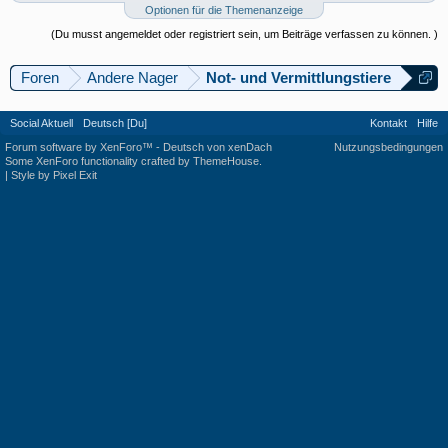
Optionen für die Themenanzeige
(Du musst angemeldet oder registriert sein, um Beiträge verfassen zu können. )
Foren
Andere Nager
Not- und Vermittlungstiere
Social Aktuell
Deutsch [Du]
Kontakt
Hilfe
Forum software by XenForo™
-
Deutsch von xenDach
Nutzungsbedingungen
Some XenForo functionality crafted by
ThemeHouse
.
|
Style by Pixel Exit