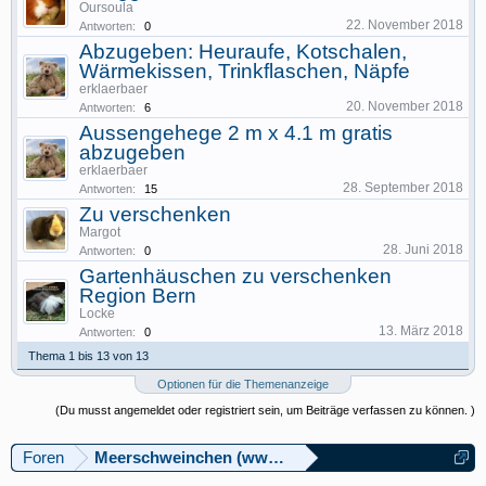
Oursoula
22. November 2018
Antworten:
0
Abzugeben: Heuraufe, Kotschalen,
Wärmekissen, Trinkflaschen, Näpfe
erklaerbaer
20. November 2018
Antworten:
6
Aussengehege 2 m x 4.1 m gratis
abzugeben
erklaerbaer
28. September 2018
Antworten:
15
Zu verschenken
Margot
28. Juni 2018
Antworten:
0
Gartenhäuschen zu verschenken
Region Bern
Locke
13. März 2018
Antworten:
0
Thema 1 bis 13 von 13
Optionen für die Themenanzeige
(Du musst angemeldet oder registriert sein, um Beiträge verfassen zu können. )
Foren
Meerschweinchen (www.meerschweinforum.ch)