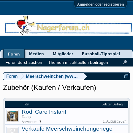
Anmelden oder registrieren
Medien
Mitglieder
Fussball-Tippspiel
Foren
Foren durchsuchen
Themen mit aktuellen Beiträgen
Foren
Meerschweinchen (www.meerschweinforum.ch)
Zubehör (Kaufen / Verkaufen)
Titel
Letzter Beitrag ↓
Rodi Care Instant
Tapsy
1. August 2024
Antworten:
7
Verkaufe Meerschweinchengehege