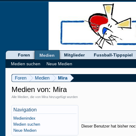
Foren
Mitglieder
Fussball-Tippspiel
Medien
Medien suchen
Neue Medien
Foren
Medien
Mira
Medien von: Mira
Alle Medien, die von Mira hinzugefügt wurden
Navigation
Medienindex
Medien suchen
Dieser Benutzer hat bisher no
Neue Medien