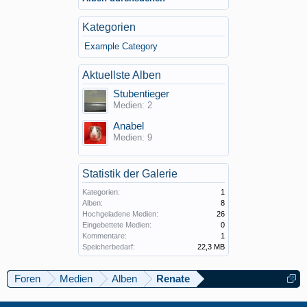
Kategorien
Example Category
Aktuellste Alben
Stubentieger
Medien: 2
Anabel
Medien: 9
Statistik der Galerie
Kategorien:
1
Alben:
8
Hochgeladene Medien:
26
Eingebettete Medien:
0
Kommentare:
1
Speicherbedarf:
22,3 MB
Foren
Medien
Alben
Renate