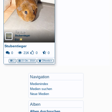
Renate
Stubentieger
0 x
Stubentieger
0
21K
0
0
2
15 Okt. 2018
Öffentlich
Navigation
Medienindex
Medien suchen
Neue Medien
Alben
Alben durchsuchen