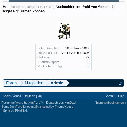
Es existieren bisher noch keine Nachrichten im Profil von Admin, die
angezeigt werden können.
Letzte Aktivität:
26. Februar 2017
Registriert seit:
29. Dezember 2006
Beiträge:
77
Zustimmungen:
0
Punkte für Erfolge:
6
Foren
Mitglieder
Admin
Social Aktuell
Deutsch [Du]
Kontakt
Hilfe
Forum software by XenForo™
-
Deutsch von xenDach
Nutzungsbedingungen
Some XenForo functionality crafted by
ThemeHouse
.
|
Style by Pixel Exit