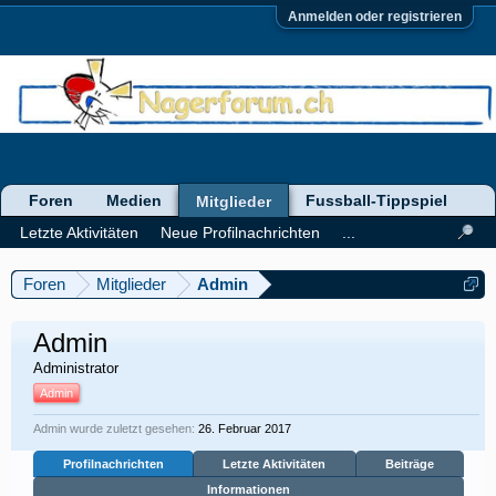
Anmelden oder registrieren
Foren
Medien
Fussball-Tippspiel
Mitglieder
Letzte Aktivitäten
Neue Profilnachrichten
...
Foren
Mitglieder
Admin
Admin
Administrator
Admin
Admin wurde zuletzt gesehen:
26. Februar 2017
Profilnachrichten
Letzte Aktivitäten
Beiträge
Informationen