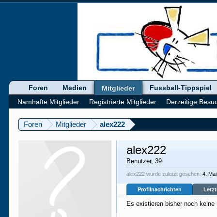
Foren
Medien
Fussball-Tippspiel
Mitglieder
Namhafte Mitglieder
Registrierte Mitglieder
Derzeitige Besu
Foren
Mitglieder
alex222
alex222
Benutzer
, 39
alex222 wurde zuletzt gesehen:
4. Ma
Profilnachrichten
Letzt
Es existieren bisher noch keine