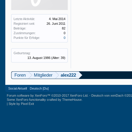
Letzte Aktivität:
4. Mai 2014
Registriert seit:
26. Juni 2011
Beiträge:
82
Zustimmungen:
0
Punkte für Erfolge:
0
Geburtstag:
13. August 1986
(Alter: 39)
Foren
Mitglieder
alex222
Social Aktuell
Deutsch [Du]
Forum software by XenForo™
©2010-2017 XenForo Ltd.
-
Deutsch von xenDach
©201
Some XenForo functionality crafted by
ThemeHouse
.
|
Style by Pixel Exit