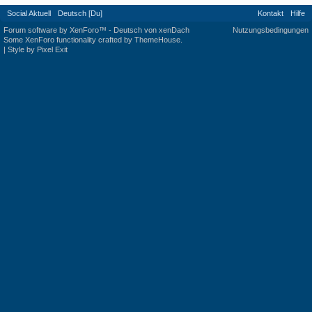
Social Aktuell
Deutsch [Du]
Kontakt
Hilfe
Forum software by XenForo™
-
Deutsch von xenDach
Nutzungsbedingungen
Some XenForo functionality crafted by
ThemeHouse
.
|
Style by Pixel Exit