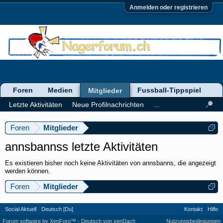
Anmelden oder registrieren
Foren
Medien
Fussball-Tippspiel
Mitglieder
Letzte Aktivitäten
Neue Profilnachrichten
...
Foren
Mitglieder
annsbannss letzte Aktivitäten
Es existieren bisher noch keine Aktivitäten von annsbanns, die angezeigt
werden können.
Foren
Mitglieder
Social Aktuell
Deutsch [Du]
Kontakt
Hilfe
Forum software by XenForo™
-
Deutsch von xenDach
Nutzungsbedingungen