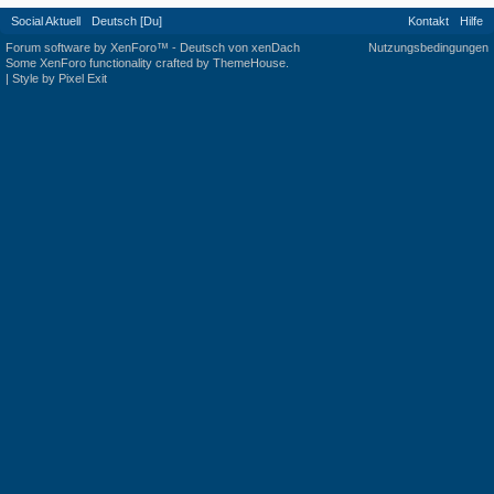
Social Aktuell
Deutsch [Du]
Kontakt
Hilfe
Forum software by XenForo™
-
Deutsch von xenDach
Nutzungsbedingungen
Some XenForo functionality crafted by
ThemeHouse
.
|
Style by Pixel Exit