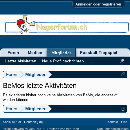
Anmelden oder registrieren
Foren
Medien
Fussball-Tippspiel
Mitglieder
Letzte Aktivitäten
Neue Profilnachrichten
...
Foren
Mitglieder
BeMos letzte Aktivitäten
Es existieren bisher noch keine Aktivitäten von BeMo, die angezeigt
werden können.
Foren
Mitglieder
Social Aktuell
Deutsch [Du]
Kontakt
Hilfe
Forum software by XenForo™
-
Deutsch von xenDach
Nutzungsbedingungen