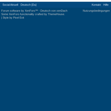
Social Aktuell
Deutsch [Du]
Kontakt
Hilfe
Forum software by XenForo™
-
Deutsch von xenDach
Nutzungsbedingungen
Some XenForo functionality crafted by
ThemeHouse
.
|
Style by Pixel Exit