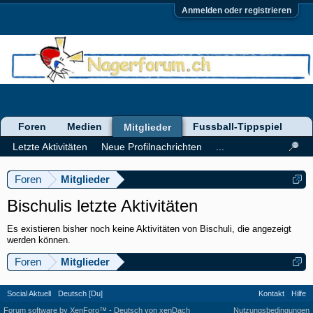
Anmelden oder registrieren
Foren
Medien
Fussball-Tippspiel
Mitglieder
Letzte Aktivitäten
Neue Profilnachrichten
...
Foren
Mitglieder
Bischulis letzte Aktivitäten
Es existieren bisher noch keine Aktivitäten von Bischuli, die angezeigt
werden können.
Foren
Mitglieder
Social Aktuell
Deutsch [Du]
Kontakt
Hilfe
Forum software by XenForo™
-
Deutsch von xenDach
Nutzungsbedingungen