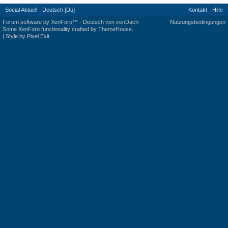
Social Aktuell
Deutsch [Du]
Kontakt
Hilfe
Forum software by XenForo™
-
Deutsch von xenDach
Nutzungsbedingungen
Some XenForo functionality crafted by
ThemeHouse
.
|
Style by Pixel Exit