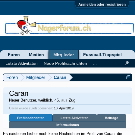
Anmelden oder registrieren
Foren
Medien
Fussball-Tippspiel
Mitglieder
Letzte Aktivitäten
Neue Profilnachrichten
...
Foren
Mitglieder
Caran
Caran
Neuer Benutzer
, weiblich, 46,
aus
Zug
Caran wurde zuletzt gesehen:
10. April 2019
Profilnachrichten
Letzte Aktivitäten
Beiträge
Informationen
Es existieren bisher noch keine Nachrichten im Profil von Caran, die