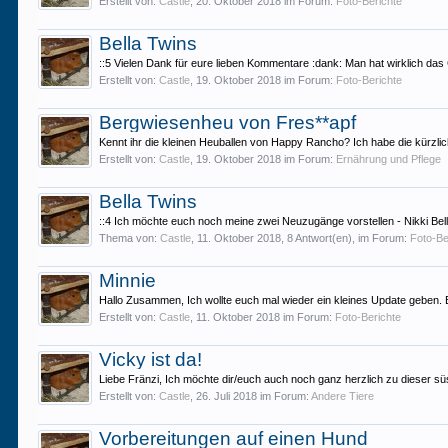
Erstellt von:
Castle
,
20. Oktober 2018
im Forum:
Foto-Berichte
Bella Twins
::5 Vielen Dank für eure lieben Kommentare :dank: Man hat wirklich das 
Erstellt von:
Castle
,
19. Oktober 2018
im Forum:
Foto-Berichte
Bergwiesenheu von Fres**apf
Kennt ihr die kleinen Heuballen von Happy Rancho? Ich habe die kürzlic
Erstellt von:
Castle
,
19. Oktober 2018
im Forum:
Ernährung und Pflege
Bella Twins
::4 Ich möchte euch noch meine zwei Neuzugänge vorstellen - Nikki Bell
Thema von:
Castle
,
11. Oktober 2018
, 8 Antwort(en), im Forum:
Foto-Be
Minnie
Hallo Zusammen, Ich wollte euch mal wieder ein kleines Update geben. Es 
Erstellt von:
Castle
,
11. Oktober 2018
im Forum:
Foto-Berichte
Vicky ist da!
Liebe Fränzi, Ich möchte dir/euch auch noch ganz herzlich zu dieser sü
Erstellt von:
Castle
,
26. Juli 2018
im Forum:
Andere Tiere
Vorbereitungen auf einen Hund