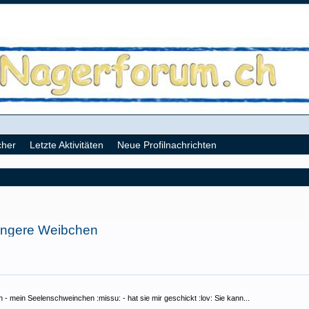
cher
Letzte Aktivitäten
Neue Profilnachrichten
jüngere Weibchen
- mein Seelenschweinchen :missu: - hat sie mir geschickt :lov: Sie kann...