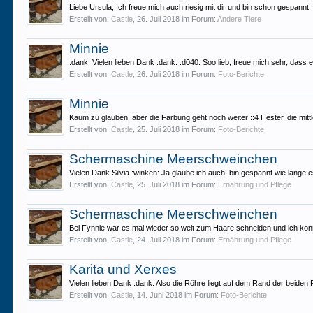
Liebe Ursula, Ich freue mich auch riesig mit dir und bin schon gespannt, w
Erstellt von:
Castle
,
26. Juli 2018
im Forum:
Andere Tiere
Minnie
:dank: Vielen lieben Dank :dank: :d040: Soo lieb, freue mich sehr, dass 
Erstellt von:
Castle
,
26. Juli 2018
im Forum:
Foto-Berichte
Minnie
Kaum zu glauben, aber die Färbung geht noch weiter ::4 Hester, die mittl
Erstellt von:
Castle
,
25. Juli 2018
im Forum:
Foto-Berichte
Schermaschine Meerschweinchen
Vielen Dank Silvia :winken: Ja glaube ich auch, bin gespannt wie lange es 
Erstellt von:
Castle
,
25. Juli 2018
im Forum:
Ernährung und Pflege
Schermaschine Meerschweinchen
Bei Fynnie war es mal wieder so weit zum Haare schneiden und ich konn
Erstellt von:
Castle
,
24. Juli 2018
im Forum:
Ernährung und Pflege
Karita und Xerxes
Vielen lieben Dank :dank: Also die Röhre liegt auf dem Rand der beiden Pl
Erstellt von:
Castle
,
14. Juni 2018
im Forum:
Foto-Berichte