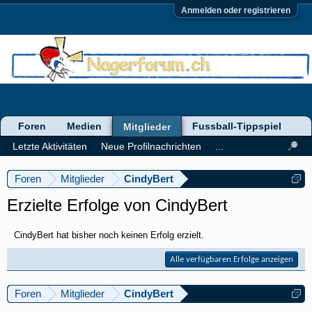
Anmelden oder registrieren
Foren
Medien
Fussball-Tippspiel
Mitglieder
Letzte Aktivitäten
Neue Profilnachrichten
...
Foren
Mitglieder
CindyBert
Erzielte Erfolge von CindyBert
CindyBert hat bisher noch keinen Erfolg erzielt.
Alle verfügbaren Erfolge anzeigen
Foren
Mitglieder
CindyBert