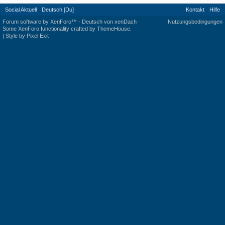
Social Aktuell
Deutsch [Du]
Kontakt
Hilfe
Forum software by XenForo™
-
Deutsch von xenDach
Nutzungsbedingungen
Some XenForo functionality crafted by
ThemeHouse
.
|
Style by Pixel Exit