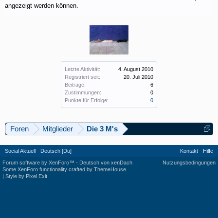
angezeigt werden können.
Letzte Aktivität:
4. August 2010
Registriert seit:
20. Juli 2010
Beiträge:
6
Zustimmungen:
0
Punkte für Erfolge:
0
Foren
Mitglieder
Die 3 M's
Social Aktuell
Deutsch [Du]
Kontakt
Hilfe
Forum software by XenForo™
-
Deutsch von xenDach
Nutzungsbedingungen
Some XenForo functionality crafted by
ThemeHouse
.
|
Style by Pixel Exit