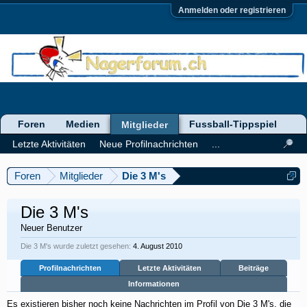
Anmelden oder registrieren
Foren
Medien
Fussball-Tippspiel
Mitglieder
Letzte Aktivitäten
Neue Profilnachrichten
...
Foren
Mitglieder
Die 3 M's
Die 3 M's
Neuer Benutzer
Die 3 M's wurde zuletzt gesehen:
4. August 2010
Profilnachrichten
Letzte Aktivitäten
Beiträge
Informationen
Es existieren bisher noch keine Nachrichten im Profil von Die 3 M's, die