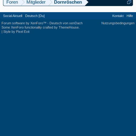
Foren
Mitglieder
Dornröschen
Social Aktuell
Deutsch [Du]
Kontakt
Hilfe
Forum software by XenForo™
-
Deutsch von xenDach
Nutzungsbedingungen
Some XenForo functionality crafted by
ThemeHouse
.
|
Style by Pixel Exit