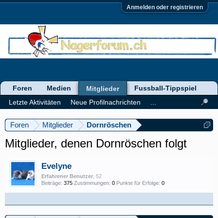
Anmelden oder registrieren
Foren
Medien
Fussball-Tippspiel
Mitglieder
Letzte Aktivitäten
Neue Profilnachrichten
...
Foren
Mitglieder
Dornröschen
Mitglieder, denen Dornröschen folgt
Evelyne
Erfahrener Benutzer
, 52
Beiträge:
375
Zustimmungen:
0
Punkte für Erfolge:
0