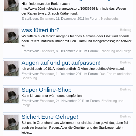
Hier findet man den Bericht auch:
http://www.20min.ch/wissen/news/story/10636696 Ich finde das Wesen
der Ratten (wie z.B. auch Krähen und...
Erstellt von:
Enhancer
,
11. Dezember 2011
im Forum:
Nachwuchs
was füttert ihr?
Beitrag
Wir füttern auch täglich morgens frisches Gemüse oder Obst und abends
noch Pellets, natürlich immer mit Heu. Hmm und mengenmässig ist schwer
zu...
Erstellt von:
Enhancer
,
8. Dezember 2011
im Forum:
Ernährung und Pflege
Augen auf und gut aufpassen!
Beitrag
Ich wohl auch :e010: Ah doch endlich :D Allen eine schöne Adventszeit!
Erstellt von:
Enhancer
,
1. Dezember 2011
im Forum:
Das Forum und seine
Bedienung
Super Online-Shop
Beitrag
Kann ich auch nur wärmstens empfehlen!
Erstellt von:
Enhancer
,
24. November 2011
im Forum:
Ernährung und
Pflege
Sichert Eure Gehege!
Beitrag
Bei uns in Grenchen hats wie immer nur ein bisschen gewindet, dann fiel
auch ein bisschen Regen. Aber die Gewitter und der Starkregen zieht
leider...