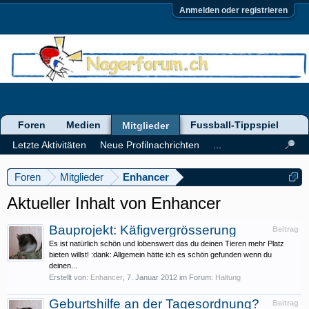
Anmelden oder registrieren
Foren
Medien
Fussball-Tippspiel
Mitglieder
Letzte Aktivitäten
Neue Profilnachrichten
...
Foren
Mitglieder
Enhancer
Aktueller Inhalt von Enhancer
Bauprojekt: Käfigvergrösserung
Beitrag
Es ist natürlich schön und lobenswert das du deinen Tieren mehr Platz
bieten willst! :dank: Allgemein hätte ich es schön gefunden wenn du
deinen...
Erstellt von:
Enhancer
,
7. Januar 2012
im Forum:
Haltung
Geburtshilfe an der Tagesordnung?
Beitrag