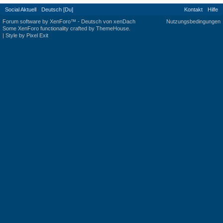
Social Aktuell
Deutsch [Du]
Kontakt
Hilfe
Forum software by XenForo™
-
Deutsch von xenDach
Nutzungsbedingungen
Some XenForo functionality crafted by
ThemeHouse
.
|
Style by Pixel Exit