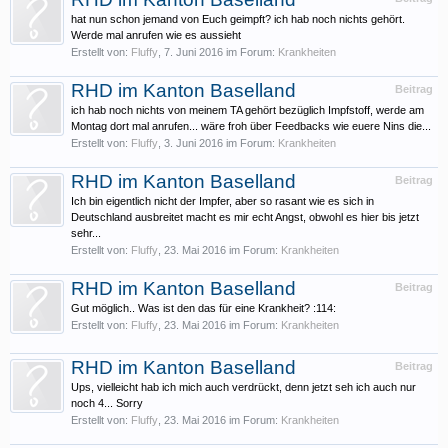
hat nun schon jemand von Euch geimpft? ich hab noch nichts gehört.
Werde mal anrufen wie es aussieht
Erstellt von:
Fluffy
,
7. Juni 2016
im Forum:
Krankheiten
RHD im Kanton Baselland
Beitrag
ich hab noch nichts von meinem TA gehört bezüglich Impfstoff, werde am
Montag dort mal anrufen... wäre froh über Feedbacks wie euere Nins die...
Erstellt von:
Fluffy
,
3. Juni 2016
im Forum:
Krankheiten
RHD im Kanton Baselland
Beitrag
Ich bin eigentlich nicht der Impfer, aber so rasant wie es sich in
Deutschland ausbreitet macht es mir echt Angst, obwohl es hier bis jetzt
sehr...
Erstellt von:
Fluffy
,
23. Mai 2016
im Forum:
Krankheiten
RHD im Kanton Baselland
Beitrag
Gut möglich.. Was ist den das für eine Krankheit? :114:
Erstellt von:
Fluffy
,
23. Mai 2016
im Forum:
Krankheiten
RHD im Kanton Baselland
Beitrag
Ups, vielleicht hab ich mich auch verdrückt, denn jetzt seh ich auch nur
noch 4... Sorry
Erstellt von:
Fluffy
,
23. Mai 2016
im Forum:
Krankheiten