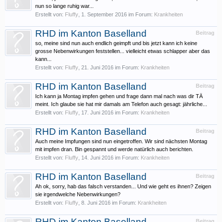
nun so lange ruhig war...
Erstellt von:
Fluffy
,
1. September 2016
im Forum:
Krankheiten
RHD im Kanton Baselland
Beitrag
so, meine sind nun auch endlich geimpft und bis jetzt kann ich keine
grosse Nebenwirkungen feststellen... vielleicht etwas schlapper aber das
kann...
Erstellt von:
Fluffy
,
21. Juni 2016
im Forum:
Krankheiten
RHD im Kanton Baselland
Beitrag
Ich kann ja Montag impfen gehen und frage dann mal nach was dir TÄ
meint. Ich glaube sie hat mir damals am Telefon auch gesagt: jährliche...
Erstellt von:
Fluffy
,
17. Juni 2016
im Forum:
Krankheiten
RHD im Kanton Baselland
Beitrag
Auch meine Impfungen sind nun eingetroffen. Wir sind nächsten Montag
mit impfen dran. Bin gespannt und werde natürlich auch berichten.
Erstellt von:
Fluffy
,
14. Juni 2016
im Forum:
Krankheiten
RHD im Kanton Baselland
Beitrag
Ah ok, sorry, hab das falsch verstanden... Und wie geht es ihnen? Zeigen
sie irgendwelche Nebenwirkungen?
Erstellt von:
Fluffy
,
8. Juni 2016
im Forum:
Krankheiten
RHD im Kanton Baselland
Beitrag