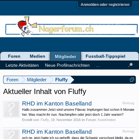
Anmelden oder registrieren
Foren
Medien
Fussball-Tippspiel
Mitglieder
Letzte Aktivitäten
Neue Profilnachrichten
...
Foren
Mitglieder
Fluffy
Aktueller Inhalt von Fluffy
RHD im Kanton Baselland
Beitrag
Hallo zusammen Jetzt sind unsere Filavac Impfungen fast schon 6 Monate
her. Was macht ihr nun. Nachimpfen oder jetzt doch 1 Jahr warten?
Erstellt von:
Fluffy
,
19. November 2016
im Forum:
Krankheiten
RHD im Kanton Baselland
Beitrag
och ne, jetzt hatte ich so gehofft, dass die Schweiz verschont bleibt, da es