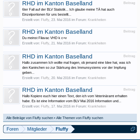
RHD im Kanton Baselland
Beitrag
6ter Fall auf der BLV Statistik... Ich glaube meine TÄ hat auch
Einzelportionen für uns bestellt...
Erstellt von:
Fluffy
,
23. Mai 2016
im Forum:
Krankheiten
RHD im Kanton Baselland
Beitrag
Du meinst Filavac VHD k c+v
Erstellt von:
Fluffy
,
21. Mai 2016
im Forum:
Krankheiten
RHD im Kanton Baselland
Beitrag
Hallo zusammen Ich wollte mal fragen, ob jemand eine Idee hat, was ich
den Kaninchen so zur Stärkung des Immunsystems vor der Impfung
geben...
Erstellt von:
Fluffy
,
20. Mai 2016
im Forum:
Krankheiten
RHD im Kanton Baselland
Beitrag
Hallo Kopiere euch hier einen Text, den ich vom Veterinäramt erhalten
habe. Es ist eine Information vom BLV Mai 2016 Information und...
Erstellt von:
Fluffy
,
17. Mai 2016
im Forum:
Krankheiten
Alle Beiträge von Fluffy suchen
Alle Themen von Fluffy suchen
Foren
Mitglieder
Fluffy