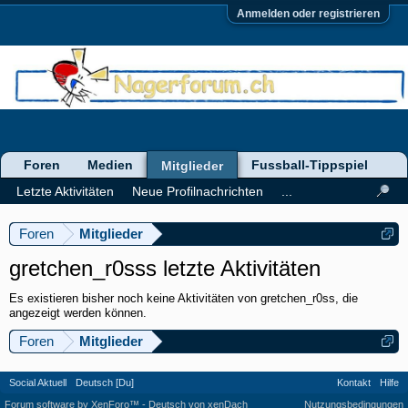
Anmelden oder registrieren
Foren
Medien
Fussball-Tippspiel
Mitglieder
Letzte Aktivitäten
Neue Profilnachrichten
...
Foren
Mitglieder
gretchen_r0sss letzte Aktivitäten
Es existieren bisher noch keine Aktivitäten von gretchen_r0ss, die
angezeigt werden können.
Foren
Mitglieder
Social Aktuell
Deutsch [Du]
Kontakt
Hilfe
Forum software by XenForo™
-
Deutsch von xenDach
Nutzungsbedingungen