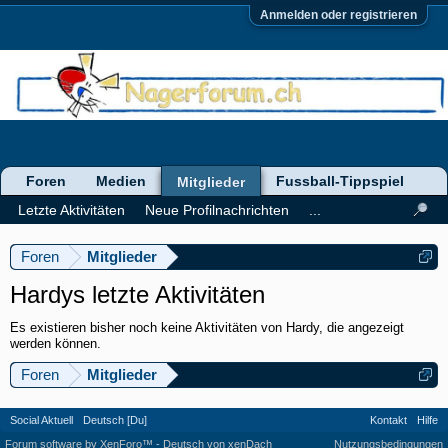
Anmelden oder registrieren
Foren
Medien
Fussball-Tippspiel
Mitglieder
Letzte Aktivitäten
Neue Profilnachrichten
...
Foren
Mitglieder
Hardys letzte Aktivitäten
Es existieren bisher noch keine Aktivitäten von Hardy, die angezeigt
werden können.
Foren
Mitglieder
Social Aktuell
Deutsch [Du]
Kontakt
Hilfe
Forum software by XenForo™
-
Deutsch von xenDach
Nutzungsbedingungen