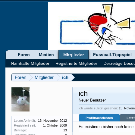
Foren
Medien
Fussball-Tippspiel
Mitglieder
Namhafte Mitglieder
Registrierte Mitglieder
Derzeitige Besu
Foren
Mitglieder
ich
ich
Neuer Benutzer
ich wurde zuletzt gesehen:
13. Novem
Profilnachrichten
Letzt
Letzte Aktivität:
13. November 2012
Registriert seit:
1. Oktober 2009
Es existieren bisher noch keine
Beiträge:
13