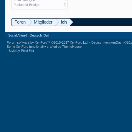
Zustimmungen:
0
Punkte für Erfolge:
0
Foren
Mitglieder
ich
Social Aktuell
Deutsch [Du]
Forum software by XenForo™
©2010-2017 XenForo Ltd.
-
Deutsch von xenDach
©201
Some XenForo functionality crafted by
ThemeHouse
.
|
Style by Pixel Exit