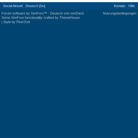
Social Aktuell
Deutsch [Du]
Kontakt
Hilfe
Forum software by XenForo™
-
Deutsch von xenDach
Nutzungsbedingungen
Some XenForo functionality crafted by
ThemeHouse
.
|
Style by Pixel Exit