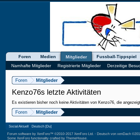
Foren
Medien
Fussball-Tippspiel
Mitglieder
Namhafte Mitglieder
Registrierte Mitglieder
Derzeitige Besu
Foren
Mitglieder
Kenzo76s letzte Aktivitäten
Es existieren bisher noch keine Aktivitäten von Kenzo76, die angezei
Foren
Mitglieder
Social Aktuell
Deutsch [Du]
Forum software by XenForo™
©2010-2017 XenForo Ltd.
-
Deutsch von xenDach
©201
Some XenForo functionality crafted by
ThemeHouse
.