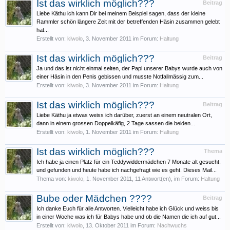
Ist das wirklich möglich???
Beitrag
Liebe Käthu ich kann Dir bei meinem Beispiel sagen, dass der kleine
Rammler schön längere Zeit mit der betreffenden Häsin zusammen gelebt
hat...
Erstellt von:
kiwolo
,
3. November 2011
im Forum:
Haltung
Ist das wirklich möglich???
Beitrag
Ja und das ist nicht einmal selten, der Papi unserer Babys wurde auch von
einer Häsin in den Penis gebissen und musste Notfallmässig zum...
Erstellt von:
kiwolo
,
3. November 2011
im Forum:
Haltung
Ist das wirklich möglich???
Beitrag
Liebe Käthu ja etwas weiss ich darüber, zuerst an einem neutralen Ort,
dann in einem grossen Doppelkäfig, 2 Tage sassen die beiden...
Erstellt von:
kiwolo
,
1. November 2011
im Forum:
Haltung
Ist das wirklich möglich???
Thema
Ich habe ja einen Platz für ein Teddywiddermädchen 7 Monate alt gesucht.
und gefunden und heute habe ich nachgefragt wie es geht. Dieses Mail...
Thema von:
kiwolo
,
1. November 2011
, 11 Antwort(en), im Forum:
Haltung
Bube oder Mädchen ????
Beitrag
Ich danke Euch für alle Antworten. Vielleicht habe ich Glück und weiss bis
in einer Woche was ich für Babys habe und ob die Namen die ich auf gut...
Erstellt von:
kiwolo
,
13. Oktober 2011
im Forum:
Nachwuchs