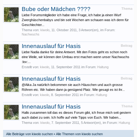
Bube oder Mädchen ????
Thema
Liebe Forumsmitglieder ich habe eine Frage, ich habe ja einen Wurf
Zwerghäschenbabys und bin seit Wochen am schauen was ich denn für
Geschlechter...
Thema von:
kiwolo
,
11. Oktober 2011
, 3 Antwort(en), im Forum:
Nachwuchs
Innenauslauf für Hasis
Beitrag
Liebe Nadia danke für deine Antwort. Mit den Fotos geht es schon noch
eine Weile, wir können den Umbau erst machen wenn unser Nachwuchs
:lov:...
Erstellt von:
kiwolo
,
11. September 2011
im Forum:
Haltung
Innenauslauf für Hasis
Beitrag
@Aika Ja natürlich bekommen sie auch Häuschen und auch grosse
Röhren etc. Wir haben dann ja genügend Platz. Wie gesagt es ist ihr...
Erstellt von:
kiwolo
,
8. September 2011
im Forum:
Haltung
Innenauslauf für Hasis
Thema
Hallo zusammen toll das es dieses Forum gibt, ich freue mich seit gestern
auch dabei zu sein. Ich hoffe auf viele Tipps von Euch. Wir haben...
Thema von:
kiwolo
,
7. September 2011
, 5 Antwort(en), im Forum:
Haltung
Alle Beiträge von kiwolo suchen
Alle Themen von kiwolo suchen