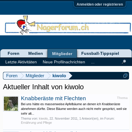
Anmelden oder registrieren
Foren
Medien
Fussball-Tippspiel
Mitglieder
Letzte Aktivitäten
Neue Profilnachrichten
...
Foren
Mitglieder
kiwolo
Aktueller Inhalt von kiwolo
Knabberäste mit Flechten
Thema
Bei uns hätte es massenweise Apfelbäume an denen ich Knabberäste
abnehmen dürfte. Diese Bäume werden auch nicht mehr gespritzt, weil sie
sehr alt...
Thema von:
kiwolo
,
22. November 2011
, 1 Antwort(en), im Forum:
Ernährung und Pflege