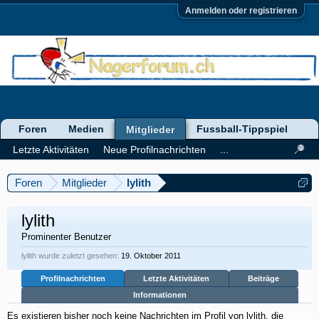
Anmelden oder registrieren
Foren
Medien
Fussball-Tippspiel
Mitglieder
Letzte Aktivitäten
Neue Profilnachrichten
...
Foren
Mitglieder
lylith
lylith
Prominenter Benutzer
lylith wurde zuletzt gesehen:
19. Oktober 2011
Profilnachrichten
Letzte Aktivitäten
Beiträge
Informationen
Es existieren bisher noch keine Nachrichten im Profil von lylith, die