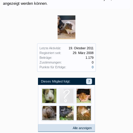
angezeigt werden können.
Letzte Aktivität:
19. Oktober 2011
Registriert seit:
29. März 2008
Beiträge:
1.179
Zustimmungen:
0
Punkte für Erfolge:
0
Dieses Mitglied folgt:
7
Alle anzeigen