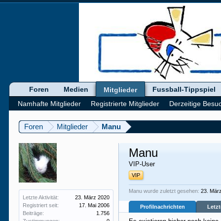
Foren
Medien
Fussball-Tippspiel
Mitglieder
Namhafte Mitglieder
Registrierte Mitglieder
Derzeitige Besu
Foren
Mitglieder
Manu
Manu
VIP-User
VIP
Manu wurde zuletzt gesehen:
23. Mär
Letzte Aktivität:
23. März 2020
Registriert seit:
17. Mai 2006
Profilnachrichten
Letzt
Beiträge:
1.756