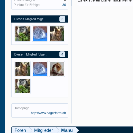
Es existieren bisher noch keine
Zustimmungen:
0
Punkte für Erfolge:
36
Dieses Mitglied folgt:
3
Diesem Mitglied folgen:
4
Homepage:
http://www.nagerfarm.ch
Foren
Mitglieder
Manu