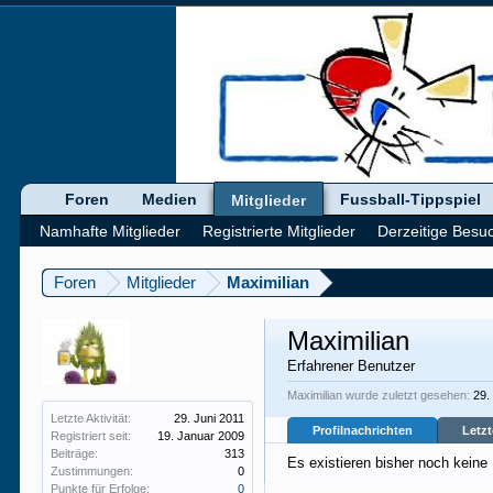
Foren
Medien
Fussball-Tippspiel
Mitglieder
Namhafte Mitglieder
Registrierte Mitglieder
Derzeitige Besu
Foren
Mitglieder
Maximilian
Maximilian
Erfahrener Benutzer
Maximilian wurde zuletzt gesehen:
29.
Letzte Aktivität:
29. Juni 2011
Profilnachrichten
Letzt
Registriert seit:
19. Januar 2009
Beiträge:
313
Es existieren bisher noch keine
Zustimmungen:
0
Punkte für Erfolge:
0