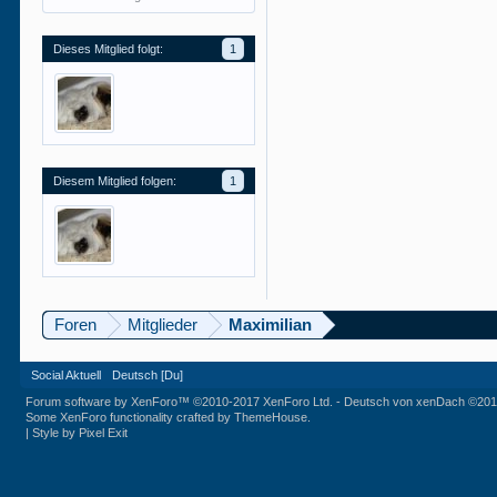
Dieses Mitglied folgt:
1
Diesem Mitglied folgen:
1
Foren
Mitglieder
Maximilian
Social Aktuell
Deutsch [Du]
Forum software by XenForo™
©2010-2017 XenForo Ltd.
-
Deutsch von xenDach
©201
Some XenForo functionality crafted by
ThemeHouse
.
|
Style by Pixel Exit