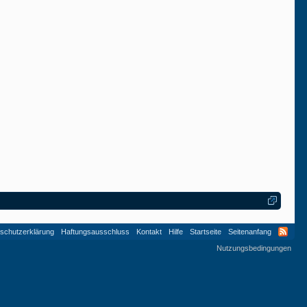
Tweety
Tweety
schutzerklärung
Haftungsausschluss
Kontakt
Hilfe
Startseite
Seitenanfang
Nutzungsbedingungen