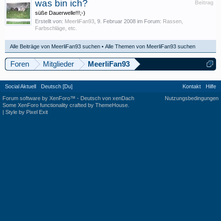
was bin ich?
Beitrag
süße Dauerwelle!!!;-)
Erstellt von:
MeerliFan93
,
9. Februar 2008
im Forum:
Rassen,
Farbschläge, etc.
Alle Beiträge von MeerliFan93 suchen
Alle Themen von MeerliFan93 suchen
Foren
Mitglieder
MeerliFan93
Social Aktuell
Deutsch [Du]
Kontakt
Hilfe
Forum software by XenForo™
-
Deutsch von xenDach
Nutzungsbedingungen
Some XenForo functionality crafted by
ThemeHouse
.
|
Style by Pixel Exit