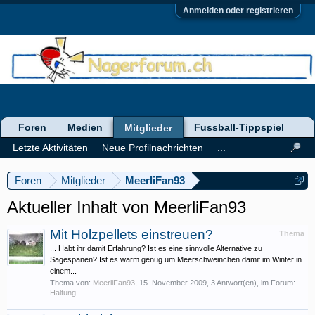
Anmelden oder registrieren
Foren
Medien
Fussball-Tippspiel
Mitglieder
Letzte Aktivitäten
Neue Profilnachrichten
...
Foren
Mitglieder
MeerliFan93
Aktueller Inhalt von MeerliFan93
Mit Holzpellets einstreuen?
Thema
... Habt ihr damit Erfahrung? Ist es eine sinnvolle Alternative zu
Sägespänen? Ist es warm genug um Meerschweinchen damit im Winter in
einem...
Thema von:
MeerliFan93
,
15. November 2009
, 3 Antwort(en), im Forum:
Haltung