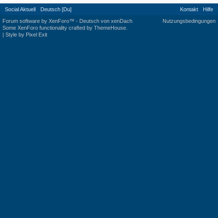
Social Aktuell
Deutsch [Du]
Kontakt
Hilfe
Forum software by XenForo™
-
Deutsch von xenDach
Nutzungsbedingungen
Some XenForo functionality crafted by
ThemeHouse
.
|
Style by Pixel Exit