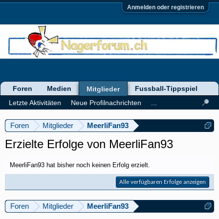
Anmelden oder registrieren
Foren
Medien
Fussball-Tippspiel
Mitglieder
Letzte Aktivitäten
Neue Profilnachrichten
...
Foren
Mitglieder
MeerliFan93
Erzielte Erfolge von MeerliFan93
MeerliFan93 hat bisher noch keinen Erfolg erzielt.
Alle verfügbaren Erfolge anzeigen
Foren
Mitglieder
MeerliFan93