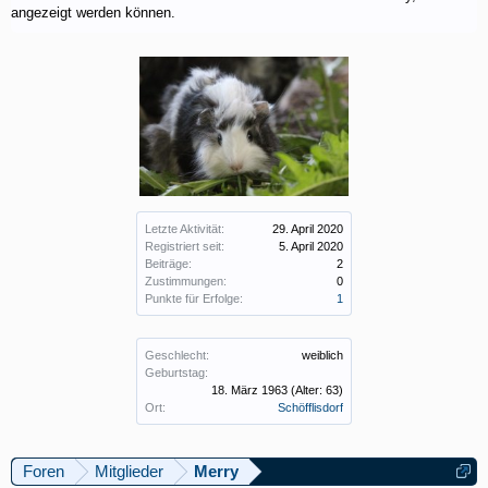
angezeigt werden können.
Letzte Aktivität:
29. April 2020
Registriert seit:
5. April 2020
Beiträge:
2
Zustimmungen:
0
Punkte für Erfolge:
1
Geschlecht:
weiblich
Geburtstag:
18. März 1963
(Alter: 63)
Ort:
Schöfflisdorf
Foren
Mitglieder
Merry