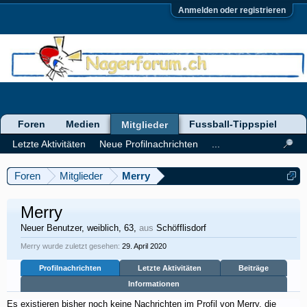
Anmelden oder registrieren
Foren
Medien
Fussball-Tippspiel
Mitglieder
Letzte Aktivitäten
Neue Profilnachrichten
...
Foren
Mitglieder
Merry
Merry
Neuer Benutzer
, weiblich, 63,
aus
Schöfflisdorf
Merry wurde zuletzt gesehen:
29. April 2020
Profilnachrichten
Letzte Aktivitäten
Beiträge
Informationen
Es existieren bisher noch keine Nachrichten im Profil von Merry, die