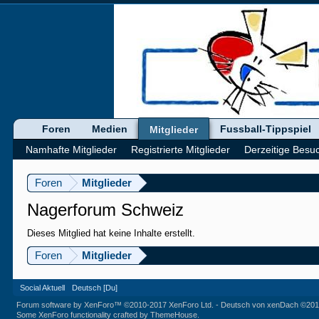
Foren
Medien
Fussball-Tippspiel
Mitglieder
Namhafte Mitglieder
Registrierte Mitglieder
Derzeitige Besu
Foren
Mitglieder
Nagerforum Schweiz
Dieses Mitglied hat keine Inhalte erstellt.
Foren
Mitglieder
Social Aktuell
Deutsch [Du]
Forum software by XenForo™
©2010-2017 XenForo Ltd.
-
Deutsch von xenDach
©201
Some XenForo functionality crafted by
ThemeHouse
.