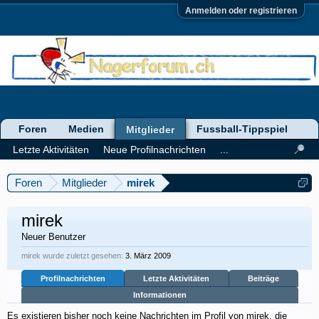
Anmelden oder registrieren
Foren
Medien
Fussball-Tippspiel
Mitglieder
Letzte Aktivitäten
Neue Profilnachrichten
...
Foren
Mitglieder
mirek
mirek
Neuer Benutzer
mirek wurde zuletzt gesehen:
3. März 2009
Profilnachrichten
Letzte Aktivitäten
Beiträge
Informationen
Es existieren bisher noch keine Nachrichten im Profil von mirek, die