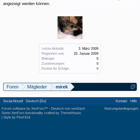
angezeigt werden können.
Letzte Aktivität:
3. März 2009
Registriert seit:
25. Januar 2009
Beiträge:
5
Zustimmungen:
0
Punkte für Erfolge:
0
Foren
Mitglieder
mirek
Social Aktuell
Deutsch [Du]
Kontakt
Hilfe
Forum software by XenForo™
-
Deutsch von xenDach
Nutzungsbedingungen
Some XenForo functionality crafted by
ThemeHouse
.
|
Style by Pixel Exit