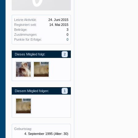
Letzte Aktivität:
24. Juni 2015
Registriert seit:
14. Mai 2015
Beiträge:
3
Zustimmungen:
0
Punkte für Erfolge:
0
Dieses Mitglied folgt:
2
Diesem Mitglied folgen:
1
Geburtstag:
4. September 1995
(Alter: 30)