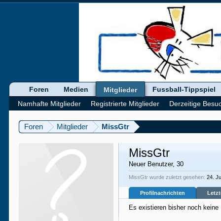
Foren
Medien
Fussball-Tippspiel
Mitglieder
Namhafte Mitglieder
Registrierte Mitglieder
Derzeitige Besu
Foren
Mitglieder
MissGtr
MissGtr
Neuer Benutzer
, 30
MissGtr wurde zuletzt gesehen:
24. J
Profilnachrichten
Letzt
Es existieren bisher noch keine