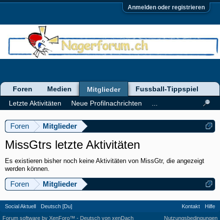
Anmelden oder registrieren
Foren
Medien
Fussball-Tippspiel
Mitglieder
Letzte Aktivitäten
Neue Profilnachrichten
...
Foren
Mitglieder
MissGtrs letzte Aktivitäten
Es existieren bisher noch keine Aktivitäten von MissGtr, die angezeigt
werden können.
Foren
Mitglieder
Social Aktuell
Deutsch [Du]
Kontakt
Hilfe
Forum software by XenForo™
-
Deutsch von xenDach
Nutzungsbedingungen