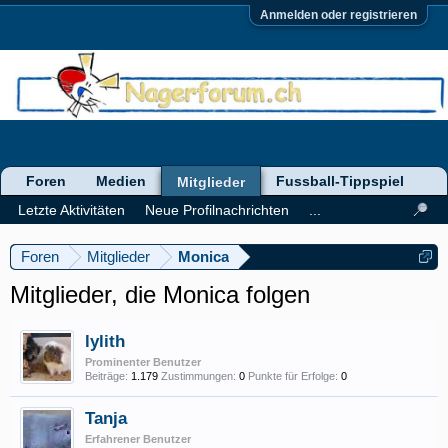
Anmelden oder registrieren
Foren
Medien
Fussball-Tippspiel
Mitglieder
Letzte Aktivitäten
Neue Profilnachrichten
...
Foren
Mitglieder
Monica
Mitglieder, die Monica folgen
lylith
Prominenter Benutzer
Beiträge:
1.179
Zustimmungen:
0
Punkte für Erfolge:
0
Tanja
Erfahrener Benutzer