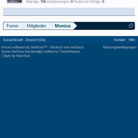
Beiträge:
759
Zustimmungen:
0
Punkte für Erfolge:
0
Foren
Mitglieder
Monica
Social Aktuell
Deutsch [Du]
Kontakt
Hilfe
Forum software by XenForo™
-
Deutsch von xenDach
Nutzungsbedingungen
Some XenForo functionality crafted by
ThemeHouse
.
|
Style by Pixel Exit