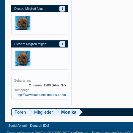
Dieses Mitglied folgt:
1
Diesem Mitglied folgen:
1
Geburtstag:
2. Januar 1989
(Alter: 37)
Homepage:
http://www.buendner-meeris.ch.vu
Foren
Mitglieder
Monika
Social Aktuell
Deutsch [Du]
Forum software by XenForo™
©2010-2017 XenForo Ltd.
-
Deutsch von xenDach
©201