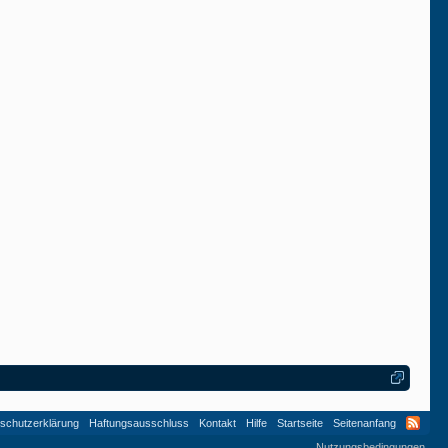
Lakritze
Lakritze
schutzerklärung
Haftungsausschluss
Kontakt
Hilfe
Startseite
Seitenanfang
Nutzungsbedingungen