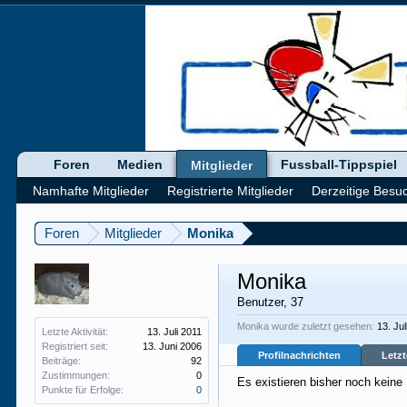
Foren
Medien
Fussball-Tippspiel
Mitglieder
Namhafte Mitglieder
Registrierte Mitglieder
Derzeitige Besu
Foren
Mitglieder
Monika
Monika
Benutzer
, 37
Monika wurde zuletzt gesehen:
13. Jul
Letzte Aktivität:
13. Juli 2011
Registriert seit:
13. Juni 2006
Profilnachrichten
Letzt
Beiträge:
92
Zustimmungen:
0
Es existieren bisher noch keine
Punkte für Erfolge:
0