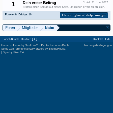
1
Dein erster Beitrag
Erzielt:
11. Juni 2017
Erstelle einen Beitrag auf dieser Seite, um diesen Erfolg zu erzielen.
Punkte für Erfolge: 16
Alle verfügbaren Erfolge anzeigen
Foren
Mitglieder
Nabo
Social Aktuell
Deutsch [Du]
Kontakt
Hilfe
Forum software by XenForo™
-
Deutsch von xenDach
Nutzungsbedingungen
Some XenForo functionality crafted by
ThemeHouse
.
|
Style by Pixel Exit