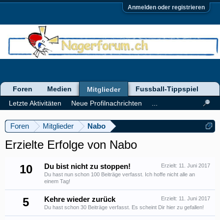
Anmelden oder registrieren
Foren
Medien
Fussball-Tippspiel
Mitglieder
Letzte Aktivitäten
Neue Profilnachrichten
...
Foren
Mitglieder
Nabo
Erzielte Erfolge von Nabo
10
Du bist nicht zu stoppen!
Erzielt:
11. Juni 2017
Du hast nun schon 100 Beiträge verfasst. Ich hoffe nicht alle an
einem Tag!
5
Kehre wieder zurück
Erzielt:
11. Juni 2017
Du hast schon 30 Beiträge verfasst. Es scheint Dir hier zu gefallen!