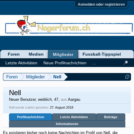
Anmelden oder registrieren
Foren
Medien
Fussball-Tippspiel
Mitglieder
Letzte Aktivitäten
Neue Profilnachrichten
...
Foren
Mitglieder
Nell
Nell
Neuer Benutzer
, weiblich, 47,
aus
Aargau
Nell wurde zuletzt gesehen:
27. August 2018
Profilnachrichten
Letzte Aktivitäten
Beiträge
Informationen
Es existieren bisher noch keine Nachrichten im Profil von Nell, die